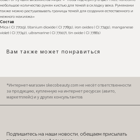
небольшое количество румян кистью для теней в складку века. Румянами
Я согласен с условиями политики конфиденциальности
также можно растушевывать границы теней для создания естественного и
нежного макияжа»
БЕСПЛАТНАЯ ДОСТАВКА
Состав
за заказ от 13 000 ₽
Mica ( CI 77019), titanium dioxide ( CI 77891), iron oxides ( CI 77491), manganese
*
violet ( CI 77742), ultramarine ( CI 77007), tin oxide ( CI 77861)
СЛЕДИТЕ ЗА НАМИ
* Запрещенная в РФ организация
Вам также может понравиться
Мы не используем парабены, минеральное масло,
сульфаты. Наши консерванты натуральные и в
минимальном количестве исключительно в готовой
продукции. Сухая косметика натуральна на 100%