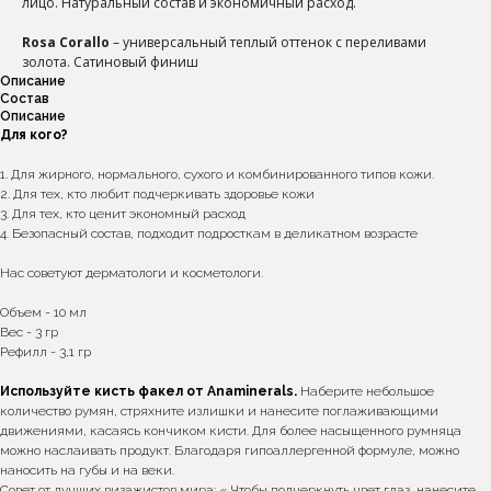
лицо. Натуральный состав и экономичный расход.
Rosa Corallo
– универсальный теплый оттенок с переливами
золота. Сатиновый финиш
Описание
Состав
Описание
Для кого?
1. Для жирного, нормального, сухого и комбинированного типов кожи.
2. Для тех, кто любит подчеркивать здоровье кожи
3. Для тех, кто ценит экономный расход
4. Безопасный состав, подходит подросткам в деликатном возрасте
Нас советуют дерматологи и косметологи.
*Интернет-магазин skecobeauty.com не несёт ответственности
за продукцию, купленную на интернет ресурсах (авито,
Объем - 10 мл
маркетплейс) и у других консультантов
Вес - 3 гр
Рефилл - 3,1 гр
Используйте кисть факел от Anaminerals.
Наберите небольшое
Подпишитесь на наши новости, обещаем присылать
количество румян, стряхните излишки и нанесите поглаживающими
только важную информацию
движениями, касаясь кончиком кисти. Для более насыщенного румняца
можно наслаивать продукт. Благодаря гипоаллергенной формуле, можно
Ок
наносить на губы и на веки.
Совет от лучших визажистов мира: « Чтобы подчеркнуть цвет глаз, нанесите