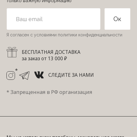
© 2022-2026 Secret of Beauty
Все права защищены
ИП Близнюкова Елизавета Анатольевна
ИНН 231711421940
Разработка сайта
mari_techna