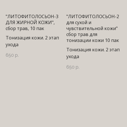
"ЛИТОФИТОЛОСЬОН-3
"ЛИТОФИТОЛОСЬОН-2
ДЛЯ ЖИРНОЙ КОЖИ",
для сухой и
сбор трав, 10 пак
чувствительной кожи"
*Интернет-магазин skecobeauty.com не несёт ответственности
сбор трав для
за продукцию, купленную на интернет ресурсах (авито,
Тонизация кожи. 2 этап
маркетплейс) и у других консультантов
тонизации кожи 10 пак
ухода
Тонизация кожи. 2 этап
650
р.
ухода
Подпишитесь на наши новости, обещаем присылать
650
р.
только важную информацию
Ок
Я согласен с условиями политики конфиденциальности
БЕСПЛАТНАЯ ДОСТАВКА
за заказ от 13 000 ₽
*
СЛЕДИТЕ ЗА НАМИ
* Запрещенная в РФ организация