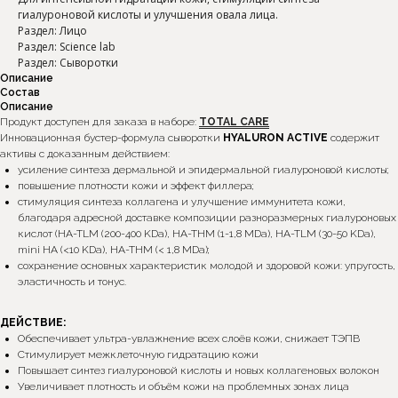
гиалуроновой кислоты и улучшения овала лица.
Раздел: Лицо
Раздел: Science lab
Раздел: Сыворотки
Описание
Состав
Описание
Продукт доступен для заказа в наборе:
TOTAL CARE
Инновационная бустер-формула сыворотки
HYALURON ACTIVE
содержит
активы с доказанным действием:
усиление синтеза дермальной и эпидермальной гиалуроновой кислоты;
повышение плотности кожи и эффект филлера;
стимуляция синтеза коллагена и улучшение иммунитета кожи,
благодаря адресной доставке композиции разноразмерных гиалуроновых
кислот (HA-TLM (200-400 KDa), HA-THM (1-1,8 MDa), HA-TLM (30-50 KDa),
mini HA (<10 KDa), HA-THM (< 1,8 MDa);
сохранение основных характеристик молодой и здоровой кожи: упругость,
эластичность и тонус.
ДЕЙСТВИЕ:
Обеспечивает ультра-увлажнение всех слоёв кожи, снижает ТЭПВ
Стимулирует межклеточную гидратацию кожи
Повышает синтез гиалуроновой кислоты и новых коллагеновых волокон
Увеличивает плотность и объём кожи на проблемных зонах лица