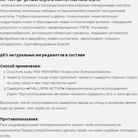
низкомолекулярная и ультранизкомолекулярные гиалуроновые кислоты,
полученные энзимным методом из высокомолекулярной гиалуроновой
кислоты. Глубоко проникают в дерму, стимулируют межклеточную
гидратацию кожи и образование новых коллагеновых волокон, повышение
упругости и эластичности, предотвращению ТЭПВ. Улучшают
кровоснабжение, активируют обменные процессы, повышает активность
фибробластов и выработку нового коллагена, увеличивают толщину
эпидермиса. Сертифицированы Ecocert.
98% натуральных ингредиентов в составе
Способ применения:
Очистить кожу МIX-МИНЕРАЛ гелем или Литокомплексом.
Через 5-10 минут, когда кожа просохнет, нанести сыворотку тонким слоем
на кожу лица и век (при желании шеи).
Сыворотка
«
HYALURON ACTIVE
»
предназначена для использования
утром. При использовании вечером наносить сыворотку за 1-2 часа до сна.
Внимание: после использования сыворотки выход на улицу в холодное время
года не ранее, чем через 20-25 минут.
Противопоказания:
При индивидуальной непереносимости какого-либо компонента не
применять! Перед употреблением сделать пробу на коже в районе локтевого
сгиба.