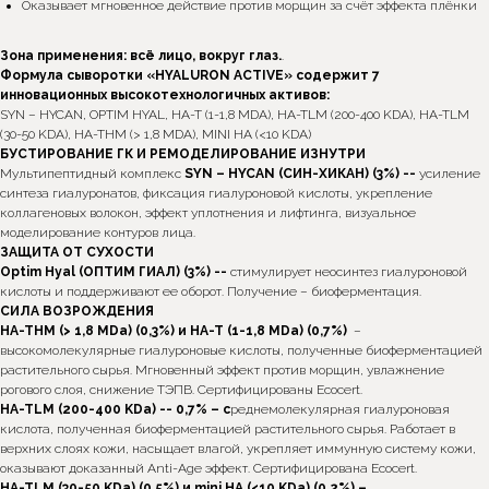
Оказывает мгновенное действие против морщин за счёт эффекта плёнки
Зона применения: всё лицо, вокруг глаз.
.
Формула сыворотки «HYALURON
ACTIVE» содержит 7
инновационных высокотехнологичных активов:
SYN – HYCAN, OPTIM HYAL, HA-T (1-1,8 MDA), HA-TLM (200-400 KDA), HA-TLM
(30-50 KDA), HA-THM (> 1,8 MDA), MINI HA (<10 KDA)
БУСТИРОВАНИЕ ГК И РЕМОДЕЛИРОВАНИЕ ИЗНУТРИ
Мультипептидный комплекс
SYN – HYCAN
(СИН-ХИКАН) (3%) --
усиление
синтеза гиалуронатов, фиксация гиалуроновой кислоты, укрепление
коллагеновых волокон, эффект уплотнения и лифтинга, визуальное
моделирование контуров лица.
ЗАЩИТА ОТ СУХОСТИ
Optim
Hyal
(ОПТИМ ГИАЛ) (3%) --
стимулирует неосинтез гиалуроновой
кислоты и поддерживают ее оборот. Получение – биоферментация.
СИЛА ВОЗРОЖДЕНИЯ
HA-THM (> 1,8 MDa) (0,3%) и HA-T (1-1,8 MDa) (0,7%)
–
высокомолекулярные гиалуроновые кислоты, полученные биоферментацией
растительного сырья. Мгновенный эффект против морщин, увлажнение
рогового слоя, снижение ТЭПВ. Сертифицированы Ecocert.
HA-TLM (200-400 KDa) -- 0,7% – с
реднемолекулярная гиалуроновая
кислота, полученная биоферментацией растительного сырья. Работает в
верхних слоях кожи, насыщает влагой, укрепляет иммунную систему кожи,
оказывают доказанный Anti-Age эффект. Сертифицирована Ecocert.
HA-TLM (30-50 KDa) (0,5%) и
mini
HA (<10 KDa) (0,2%) –