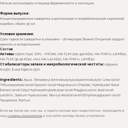
Нельзя использовать в период беременности и лактации
Форма выпуска:
Концентрированная сыворотка в диспенсере и потребительской картонной
*Интернет-магазин skecobeauty.com не несёт ответственности
коробке, объём 30 мл.
за продукцию, купленную на интернет ресурсах (авито,
маркетплейс) и у других консультантов
Условия хранения:
Срок годности сыворотки в упаковке – 18 месяцев. Важно! Открытый продукт
хранить в холодильнике.
Состав
Активы:
Optim Hyal, SYN – HYCAN, HA-TLM (200-400 KDa), HA-THM (1-1,8 MDa),
Подпишитесь на наши новости, обещаем присылать
только важную информацию
HA-TLM (30-50 KDa), mini HA (<10 KDa), HA-THM (< 1,8 MDa).
Стабилизаторы запаха и микробиологической чистоты:
отдушка
(0,03%), Euxyl K900 (0,25%).
Ок
Ingredients:
Aqua, Tetradecyl Aminobutyroylvalylaminobutyric Urea (and)
Я согласен с условиями политики конфиденциальности
Trifluoroacetate (and) Glycerin (and) Magnesium Chloride, Hydrolyzed Yeast
Extract (and) Cetyl Hydroxyethylcellulose (and) Polyglucuronic Acid (and)
БЕСПЛАТНАЯ ДОСТАВКА
Lecithin, Sodium Hyaluronate, Benzyl Alcohol (and) Ethylhexylglycerin (and)
за заказ от 13 000 ₽
Tocopherol, Parfum.
*
СЛЕДИТЕ ЗА НАМИ
Если вы такие же, как мы, и просто состава вам недостаточно, переходите в
наш
словарь компонентов
и изучайте составы более углубленно
* Запрещенная в РФ организация