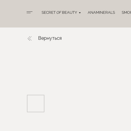
SECRET
OF
BEAUTY
ANAMINERALS
SMO
Вернуться