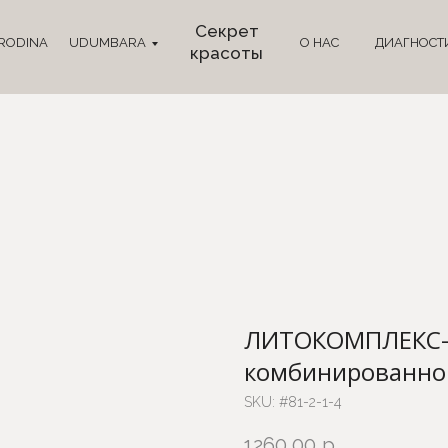
Секрет
RODINA
UDUMBARA
О НАС
ДИАГНОСТ
красоты
ЛИТОКОМПЛЕКС-2
комбинированной
SKU:
#81-2-1-4
1260,00
р.