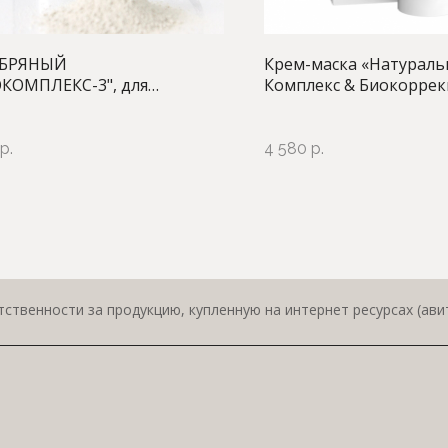
ЕБРЯНЫЙ
Крем-маска «Натурал
КОМПЛЕКС-3", для
Комплекс & Биокоррек
ния чувствительной и
50 мл
льной кожи лица, 200 г.
р.
4 580
р.
ственности за продукцию, купленную на интернет ресурсах (авит