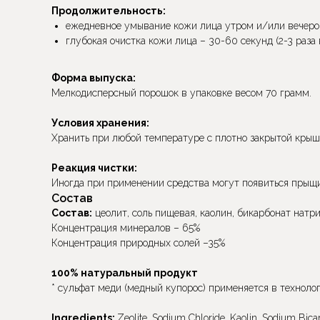
Продолжительность:
ежедневное умывание кожи лица утром и/или вечером
глубокая очистка кожи лица – 30-60 секунд (2-3 раза 
Форма выпуска:
Мелкодисперсный порошок в упаковке весом 70 грамм.
Условия хранения:
Хранить при любой температуре с плотно закрытой крышк
Реакция чистки:
Иногда при применении средства могут появиться прыщи
Состав
Состав:
цеолит, соль пищевая, каолин, бикарбонат натри
Концентрация минералов – 65%
Концентрация природных солей –35%
100% натуральный продукт
* сульфат меди (медный купорос) применяется в технол
Ingredients:
Zeolite, Sodium Chloride, Kaolin, Sodium Bicar