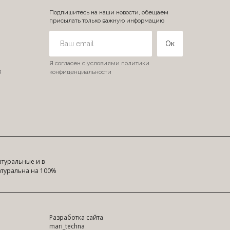
Подпишитесь на наши новости, обещаем
присылать только важную информацию
Ок
Я согласен с условиями политики
я
конфиденциальности
туральные и в
атуральна на 100%
Разработка сайта
mari_techna