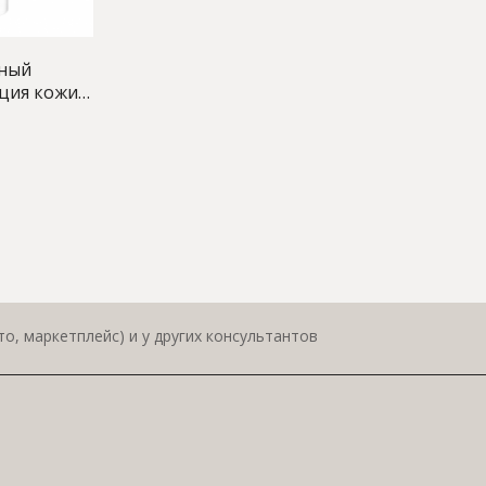
ьный
ция кожи»,
о, маркетплейс) и у других консультантов