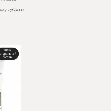
лее углубленно
100%
атуральный
состав