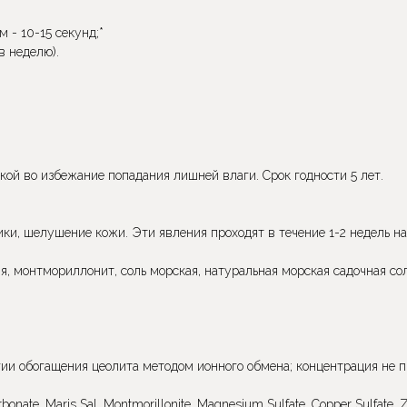
 - 10-15 секунд;*
в неделю).
ой во избежание попадания лишней влаги. Срок годности 5 лет.
ки, шелушение кожи. Эти явления проходят в течение 1-2 недель н
я, монтмориллонит, соль морская, натуральная морская садочная соль
огии обогащения цеолита методом ионного обмена; концентрация не
bonate, Maris Sal, Montmorillonite, Magnesium Sulfate, Copper Sulfate, Z