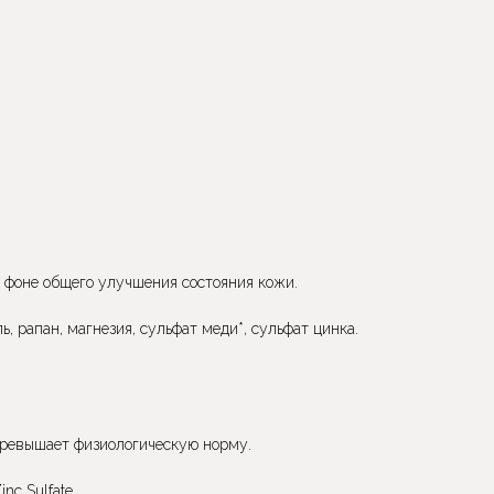
а фоне общего улучшения состояния кожи.
, рапан, магнезия, сульфат меди*, сульфат цинка.
 превышает физиологическую норму.
inc Sulfate.