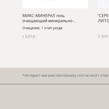
MИКС-МИНЕРАЛ гель
"СЕР
очищающий минерально-
ЛИТО
солевой, 150 мл
очище
Очищение. 1 этап ухода
норма
1 520
р.
2 300
*Интернет-магазин skecobeauty.com не несёт ответ