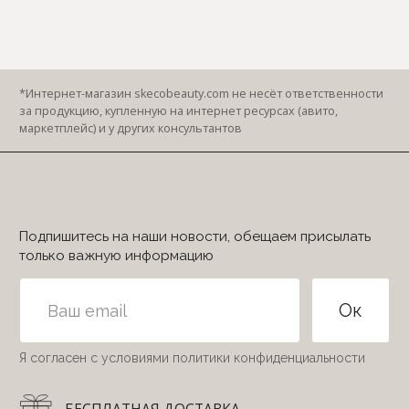
ИНН 231711421940
Разработка сайта
mari_techna