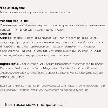
Форма выпуска:
Мелкодисперсный порошок в упаковке весом 200 г.
Условия хранения:
Хранить при любой температуре с плотно закрытой крышкой во избежание
попадания лишней влаги. Срок годности 5 лет.
Состав
Состав:
модифицированный природный цеолит, обогащенный ионами
меди, серебра, цинка, калия и магния; морская соль, соль Мертвого моря,
бикарбонат натрия, монтмориллонит, каолин, бентонит, натуральная
*Интернет-магазин skecobeauty.com не несёт ответственности
морская садочная соль, диатомит, магнезия, оксид цинка, хлорид калия,
за продукцию, купленную на интернет ресурсах (авито,
маркетплейс) и у других консультантов
коллоидный диоксид кремния, озерная соль рапа.
Ingredients:
Zeolite, Maris Sal, Sodium Bicarbonate, Montmorillonite, Kaolin,
Bentonite, Diatomaceous Earth, Magnesium Sulfate, Zinc Oxide, Potassium
Chloride, Colloidal Hydrated Silica, Copper Sulfate, Silver Sulfate, Zinc Sulfate,
Подпишитесь на наши новости, обещаем присылать
Potassium Sulfate.
только важную информацию
Если вы такие же, как мы, и просто состава вам недостаточно, переходите в
Ок
наш
словарь компонентов
и изучайте составы более углубленно
Я согласен с условиями политики конфиденциальности
Вам также может понравиться