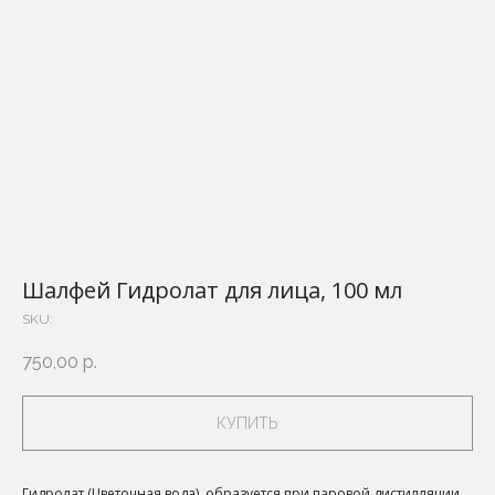
Шалфей Гидролат для лица, 100 мл
SKU:
750,00
р.
КУПИТЬ
Гидролат (Цветочная вода), образуется при паровой дистилляции