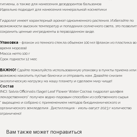
гигиены, а также для нанесения дезодорантов бальзамов
Идеально подходит для нанесения минеральной косметики
Гидролат имеет характерный аромат одноименного растения. Избегайте по
возможности высоких температур и попадания солнечного света, это позволит
сохранить ценные ингредиенты в первозданном виде.
Упаковка
- флакон из темного стекла объемом 100 мл (флакон из пластика во
время морозов)
Масса нетто 100 г
Срок годности 12 мес
ВАЖНО!
Сдайте пожалуйста использованную упаковку в пункты приема или
возможно накопить пустые баночки и отправить нам. Давайте снизим
экологическую нагрузку на нашу планету и сделаем мир чище!
Состав
INCI: Salvia Officinalis (Sage) Leaf Flower Water Состав: гидролат шалфея
лекарственного* получен водно-паровым способом из собственного сырья
* выращено и собрано с применением методов биодинамического и
*Интернет-магазин skecobeauty.com не несёт ответственности
органического земледелия . Дистилляция - июль-август 2023 г количество
за продукцию, купленную на интернет ресурсах (авито,
ограничено!
маркетплейс) и у других консультантов
Вам также может понравиться