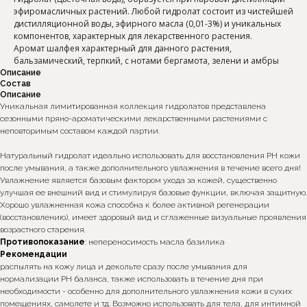
эфиромасличных растений. Любой гидролат состоит из чистейшей
дистилляционной воды, эфирного масла (0,01-3%) и уникальных
компонентов, характерных для лекарственного растения.
Аромат шалфея характерный для данного растения,
бальзамический, терпкий, с нотами бергамота, зелени и амбры
Описание
Состав
Описание
Уникальная лимитированная коллекция гидролатов представлена
сезонными пряно-ароматическими лекарственными растениями с
неповторимым составом каждой партии.
Натуральный гидролат идеально использовать для восстановления РН кожи
после умывания, а также дополнительного увлажнения в течение всего дня!
Увлажнение является базовым фактором ухода за кожей, существенно
улучшая ее внешний вид и стимулируя базовые функции, включая защитную.
Хорошо увлажненная кожа способна к более активной регенерации
(восстановлению), имеет здоровый вид и сглаженные визуальные проявления
возрастного старения.
Противопоказание
: непереносимость масла базилика
Рекомендации
распылять на кожу лица и декольте сразу после умывания для
нормализации РН баланса, также использовать в течение дня при
необходимости - особенно для дополнительного увлажнения кожи в сухих
помещениях, самолете и тд. Возможно использовать для тела, для интимной