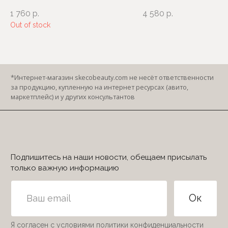
1 760
р.
4 580
р.
Out of stock
© 2022-2026 Secret of Beauty
Все права защищены
ИП Близнюкова Елизавета Анатольевна
ИНН 231711421940
Разработка сайта
mari_techna