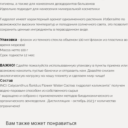
гигиены, а также для нанесения дезодорантов бальзамов
Идеально подходит для нанесения минеральной косметики
Гидролат имеет характерный аромат одноименного растения. Избегайте по
возможности высоких температур и попадания солнечного света, это позволит
сохранить ценные ингредиенты в первозданном виде.
Упаковка
- флакон из темного стекла объемом 100 мл (флакон из пластика во
время морозов)
Масса нетто 100 г
Срок годности 12 мес
ВАЖНО!
Сдайте пожалуйста использованную упаковку в пункты приема или
возможно накопить пустые баночки и отправить нам. Давайте снизим
экологическую нагрузку на нашу планету и сделаем мир чище!
Состав
INCI: Calycanthus floridus Flower Water Состав: гидролат каликанта* получен
водно-паровым способом из собственного сырья
* выращено и собрано с применением методов биодинамического и
органического земледелия . Дистилляция - октябрь 2023 г количество
*Интернет-магазин skecobeauty.com не несёт ответственности
ограничено!
за продукцию, купленную на интернет ресурсах (авито,
маркетплейс) и у других консультантов
Вам также может понравиться