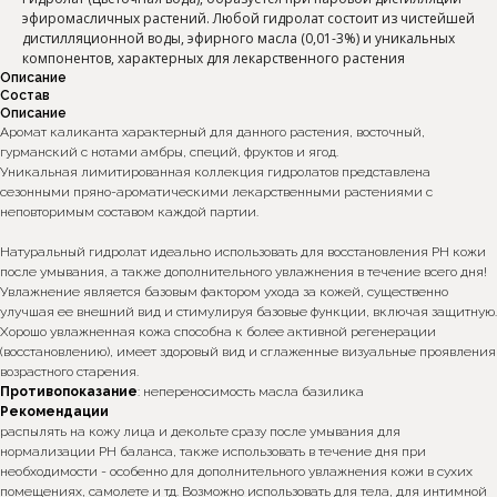
эфиромасличных растений. Любой гидролат состоит из чистейшей
дистилляционной воды, эфирного масла (0,01-3%) и уникальных
компонентов, характерных для лекарственного растения
Описание
Состав
Описание
Аромат каликанта характерный для данного растения, восточный,
гурманский с нотами амбры, специй, фруктов и ягод.
Уникальная лимитированная коллекция гидролатов представлена
сезонными пряно-ароматическими лекарственными растениями с
неповторимым составом каждой партии.
Натуральный гидролат идеально использовать для восстановления РН кожи
после умывания, а также дополнительного увлажнения в течение всего дня!
Увлажнение является базовым фактором ухода за кожей, существенно
улучшая ее внешний вид и стимулируя базовые функции, включая защитную.
Хорошо увлажненная кожа способна к более активной регенерации
(восстановлению), имеет здоровый вид и сглаженные визуальные проявления
возрастного старения.
Противопоказание
: непереносимость масла базилика
Рекомендации
распылять на кожу лица и декольте сразу после умывания для
нормализации РН баланса, также использовать в течение дня при
необходимости - особенно для дополнительного увлажнения кожи в сухих
помещениях, самолете и тд. Возможно использовать для тела, для интимной