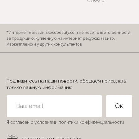
© 2022-2026 Secret of Beauty
Все права защищены
ИП Близнюкова Елизавета Анатольевна
ИНН 231711421940
Разработка сайта
mari_techna