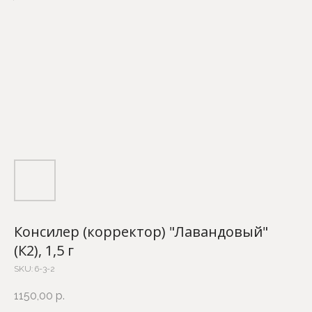
Консилер (корректор) "Лавандовый"
(К2), 1,5 г
SKU:
6-3-2
1150,00
р.