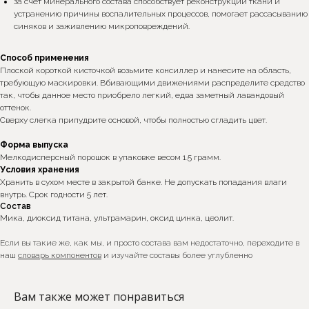
за счёт минерального состава способствует реконструкции ткани и
устранению причины воспалительных процессов, помогает рассасыванию
синяков и заживлению микроповреждений.
Способ применения
Плоской короткой кисточкой возьмите консиллер и нанесите на область,
требующую маскировки. Вбивающими движениями распределите средство
так, чтобы данное место приобрело легкий, едва заметный лавандовый
оттенок.
Сверху слегка припудрите основой, чтобы полностью сгладить цвет.
Форма выпуска
Мелкодисперсный порошок в упаковке весом 1.5 грамм.
Условия хранения
Хранить в сухом месте в закрытой банке. Не допускать попадания влаги
внутрь. Срок годности 5 лет.
Состав
Мика, диоксид титана, ультрамарин, оксид цинка, цеолит.
*Интернет-магазин skecobeauty.com не несёт ответственности
за продукцию, купленную на интернет ресурсах (авито,
Если вы такие же, как мы, и просто состава вам недостаточно, переходите в
маркетплейс) и у других консультантов
наш
словарь компонентов
и изучайте составы более углубленно
Вам также может понравиться
Подпишитесь на наши новости, обещаем присылать