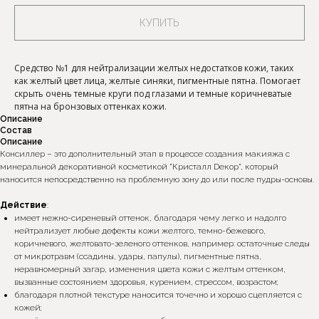
КУПИТЬ
Средство №1 для нейтрализации желтых недостатков кожи, таких
как желтый цвет лица, желтые синяки, пигментные пятна. Помогает
скрыть очень темные круги под глазами и темные коричневатые
пятна на бронзовых оттенках кожи.
Описание
Состав
Описание
Консиллер – это дополнительный этап в процессе создания макияжа с
минеральной декоративной косметикой "Кристалл Dекор", который
наносится непосредственно на проблемную зону до или после пудры-основы.
Действие
:
имеет нежно-сиреневый оттенок, благодаря чему легко и надолго
нейтрализует любые дефекты кожи желтого, темно-бежевого,
коричневого, желтовато-зеленого оттенков, например: остаточные следы
от микротравм (ссадины, удары, папулы), пигментные пятна,
неравномерный загар, изменения цвета кожи с желтым оттенком,
вызванные состоянием здоровья, курением, стрессом, возрастом;
благодаря плотной текстуре наносится точечно и хорошо сцепляется с
кожей;