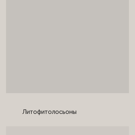
Литофитолосьоны