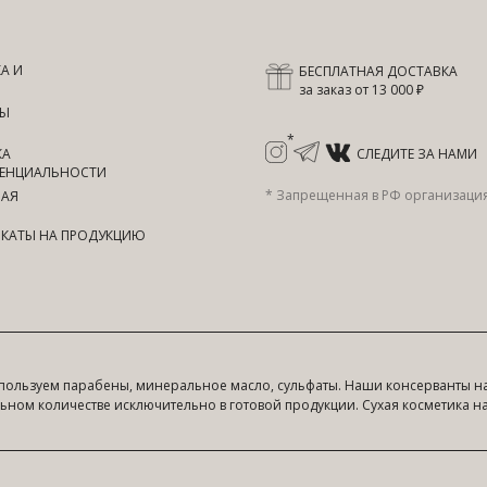
А И
БЕСПЛАТНАЯ ДОСТАВКА
за заказ от 13 000 ₽
ТЫ
*
КА
СЛЕДИТЕ ЗА НАМИ
ЕНЦИАЛЬНОСТИ
* Запрещенная в РФ организаци
НАЯ
КАТЫ НА ПРОДУКЦИЮ
пользуем парабены, минеральное масло, сульфаты. Наши консерванты на
ном количестве исключительно в готовой продукции. Сухая косметика н