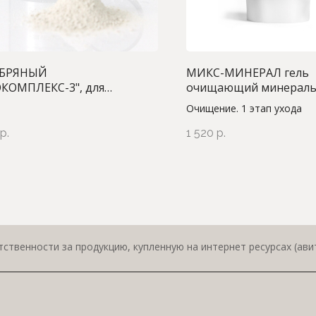
ЕБРЯНЫЙ
MИКС-МИНЕРАЛ гель
КОМПЛЕКС-3", для
очищающий минераль
ния чувствительной и
солевой, 150 мл
Очищение. 1 этап ухода
льной кожи лица, 200 г.
р.
1 520
р.
ственности за продукцию, купленную на интернет ресурсах (авит