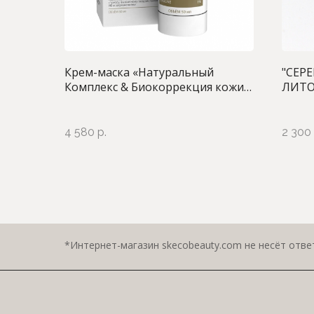
Крем-маска «Натуральный
"СЕР
Комплекс & Биокоррекция кожи»,
ЛИТО
50 мл
очище
норма
4 580
р.
2 300
*Интернет-магазин skecobeauty.com не несёт ответ