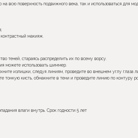
 на всю поверхность подвижного века, так и использоваться для мо
;
ь контрастный макияж.
во теней, стараясь распределить их по всему ворсу.
ния можете использовать шиммер.
хните излишки, следуя линиям, проведите во внешнем углу глаза л
те тонкую кисть, обмакните в тени и проведите линию по контуру ро
опадания влаги внутрь. Срок годности 5 лет