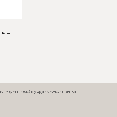
но-
о, маркетплейс) и у других консультантов