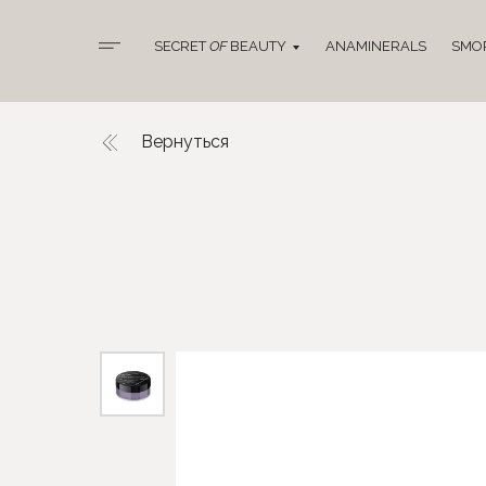
SECRET
OF
BEAUTY
ANAMINERALS
SMO
Вернуться