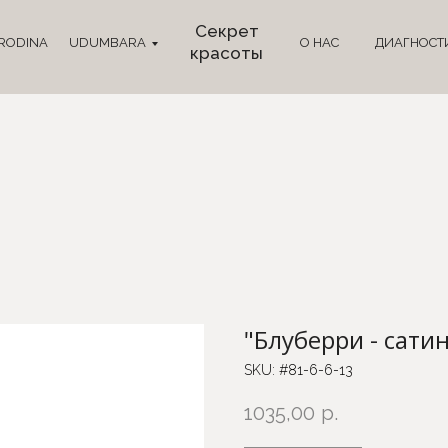
Секрет
RODINA
UDUMBARA
О НАС
ДИАГНОСТ
красоты
"Блуберри - сатин
SKU:
#81-6-6-13
1035,00
р.