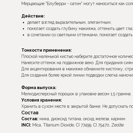
Мерцающие "Блуберри - сатин" могут наноситься как соло
Действие:
делает взгляд выразительным, элегантным;
помогает создать глубину макияжа, оттенить цвет глаз
в сочетании со светлыми оттенками, помогает создат
Тонкости применения:
Плоской маленькой кистью наберите достаточное количест
Нанесите оттенок на подвижное веко. Для придания сия
Для акцентирования в макияже обмакните кисточку, стря
Для создания более яркой линии подводки слегка намочи
Форма выпуска:
Мелкодисперсный порошок в упаковке весом 1,5 грамма.
Условия хранения:
Хранить в сухом месте в закрытой банке. Не допускать п
Состав
Состав:
мика, диоксид титана, оксид железа, кармин
INCI:
Mica, Titanium Dioxide, CI 77499, CI 75470, Zeolite