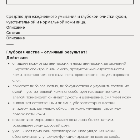
Средство для ежедневного умывания и глубокой очистки сухой,
чувствительной и нормальной кожи лица.
Описание
Состав
Описание
Глубокая чистка – отличный результат!
Действие:
очищает кожу от органических и неорганических загрязнений
широкого спектра: пыли, смога, продуктов жизнедеятельности
кожи, остатков кожного сала, пота, ороговевших чешуек верхнего
слоя;
помогает либо полностью, либо существенно улучшить состояние
сухой, чувствительной кожи: способствует насыщению кожи
влагой, тонизирует, снимает сухость и шелушение, смягчает кожу;
выполняет естественный пилинг, убирает старые клетки
эпидермиса, регулярно обновляет кожу, улучшает структуру
поверхности кожи;
сглаживает морщинки, делает овал лица более четким,
возвращает лицу здоровый цвет;
уменьшает признаки преждевременного увядания кожи,
обеспечивает улучшение функционирования всех ее слоёв,