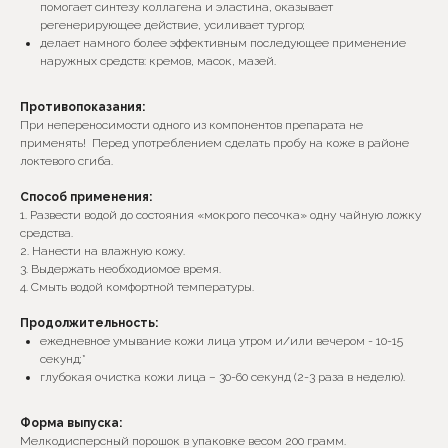
помогает синтезу коллагена и эластина, оказывает
регенерирующее действие, усиливает тургор;
делает намного более эффективным последующее применение
наружных средств: кремов, масок, мазей.
Противопоказания:
При непереносимости одного из компонентов препарата не
применять! Перед употреблением сделать пробу на коже в районе
локтевого сгиба.
Способ применения:
1. Развести водой до состояния «мокрого песочка» одну чайную ложку
средства.
2. Нанести на влажную кожу.
3. Выдержать необходиомое время.
4. Смыть водой комфортной температуры.
Продолжительность:
ежедневное умывание кожи лица утром и/или вечером - 10-15
секунд;*
глубокая очистка кожи лица – 30-60 секунд (2-3 раза в неделю).
Форма выпуска:
Мелкодисперсный порошок в упаковке весом 200 грамм.