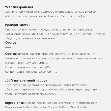
Условия хранения:
Хранить при любой температуре с плотно закрытой крышкой во
избежание попадания лишней влаги. Срок годности 5 лет.
Реакция чистки:
Иногда при применении средства могут появиться прыщики,
шелушение кожи. Эти явления проходят в течение 1-2 недель на фоне
общего улучшения состояния кожи.
Состав
Состав:
цеолит, каолин, бикарбонат натрия, монтмориллонит,
магнезия, соль морская, рапан, натуральная морская садочная соль,
сульфат меди*, сульфат цинка.
*Интернет-магазин skecobeauty.com не несёт ответственности
Концентрация минералов – 97%
за продукцию, купленную на интернет ресурсах (авито,
Концентрация природных солей –3%
маркетплейс) и у других консультантов
100% натуральный продукт
* сульфат меди (медный купорос) применяется в технологии
обогащения цеолита методом ионного обмена; концентрация не
Подпишитесь на наши новости, обещаем присылать
превышает физиологическую норму.
только важную информацию
Ingredients:
Zeolite, Kaolin, Sodium Bicarbonate, Montmorillonite,
Ок
Magnesium Sulfate, Maris Sal, Copper Sulfate, Zinc Sulfate.