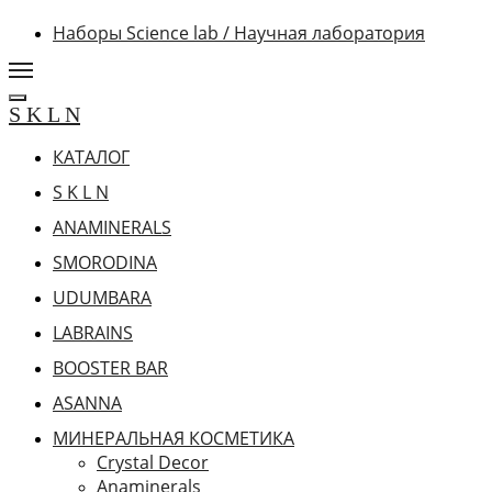
Наборы Science lab / Научная лаборатория
S K L N
КАТАЛОГ
S K L N
ANAMINERALS
SMORODINA
UDUMBARA
LABRAINS
BOOSTER BAR
ASANNA
МИНЕРАЛЬНАЯ КОСМЕТИКА
Crystal Decor
Anaminerals