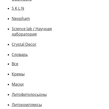
S K L N
Neopham
Science lab / Научная
лаборатория
Crystal Decor
Словарь
Все
Кремы
Маски
Литофитолосьоны
Литокомплексы