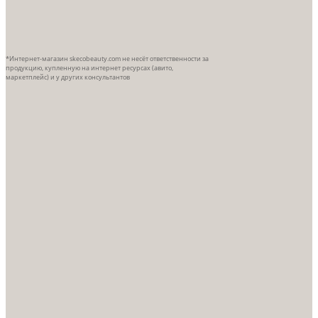
*Интернет-магазин skecobeauty.com не несёт ответственности за
продукцию, купленную на интернет ресурсах (авито,
маркетплейс) и у других консультантов