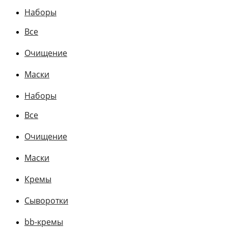
Наборы
Все
Очищение
Маски
Наборы
Все
Очищение
Маски
Кремы
Сыворотки
bb-кремы